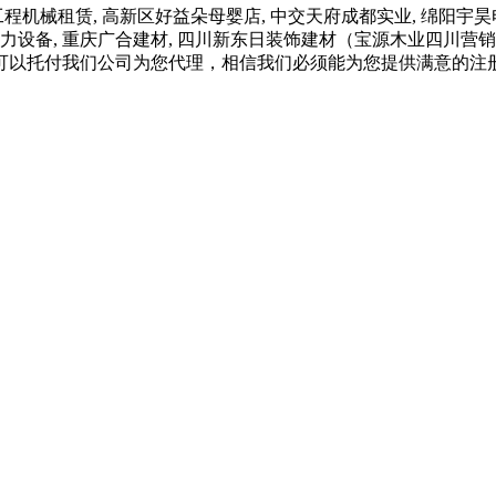
械租赁, 高新区好益朵母婴店, 中交天府成都实业, 绵阳宇昊电
电力设备, 重庆广合建材, 四川新东日装饰建材（宝源木业四川营销
可以托付我们公司为您代理，相信我们必须能为您提供满意的注