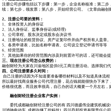
注册公司步骤包括以下步骤：第一步，企业名称核准；第二步
续；第七步，领发票；第八步，开始经营公司。（文章由融创财经编辑：
2、注册公司要的资料：
1、全体投资人的身份证
2、法人身份证、监事身份证(或经理)
3、公司章程、股东决定或股东会决议书
4、注册地址的租赁协议、房产证复印件并由产权所有人盖章
5、各类申请表，比如名称申请表、公司设立登记申请书等等
6、经营范围
7、其他如果你的经营范围内涉及到前置许可的话，还可能会
三、现在注册公司怎么收费的：
融创财经为大家在川渝地区提供0元工商注册活动。选择我们代
四、公司注册要多久时间：
自己注册的话因为不知道要准备哪些材料以及不知道具体流程
所以最好找商业服务公司代理注册，花点钱就能很快办下来了
价格很优惠，而且效率很高，自己办的话大概要一个月左右，
融创财经注册企业客户实例：
委托成都融创财经注册公司的有 四川德盛伟业建筑机械设备, 成
川鸿驰电动车, 成都许继工控科技1, 四川乔邦投资有限责任公司