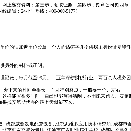
，网上递交资料；第三步，领取证照；第四步，刻章公司刻四章
24小时热线：400-000-5177）
。单位的话加盖单位公章，个人的话签字并提供房主身份证复印件
提供另外的材料或证明。
理记账，每月低至99元。十五年深耕财税行业。两百余人税务
，办下来的时间会很长，而且特别麻烦，一般要一个月左右 ；
，这样能省很多时间，自己也能落得清闲，不用跑来跑去。安第
如果找安第斯代办的话七天就能下来。
都威曼发电配套设备, 成都思维多应用技术研究所, 成都市金锋
, 北京汇友立餐饮管理, 江油市广友职业培训学校, 成都同盈票务