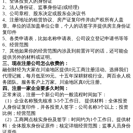
1、全体投资人的身份证
2、法人身份证、监事身份证(或经理)
3、公司章程、股东决定或股东会决议书
4、注册地址的租赁协议、房产证复印件并由产权所有人盖
章。单位的话加盖单位公章，个人的话签字并提供房主身份证
复印件
5、各类申请表，比如名称申请表、公司设立登记申请书等等
6、经营范围
7、其他如果你的经营范围内涉及到前置许可的话，还可能会
提供另外的材料或证明。
三、现在注册公司怎么收费的：
融创财经为大家在川渝地区提供0元工商注册活动。选择我们
代理记账，每月低至99元。十五年深耕财税行业。两百余人税
务团队。服务客户上万家。川渝地区真0元注册。
四、注册一家企业要多久时间：
正常来说，注册一个新公司的一般流程时间如下：
（1）企业名称预先核准 3-5个工作日。 提供材料：全体投资
人身份证复印件，并各投资人签字；公司名称3个以上；投资
比例；经营范围
（2）工商网点核实身份及签字：时间约为1个工作日。提供材
料：全体股东身份证原件；核定详细经营范围；监事人员身份
证原件