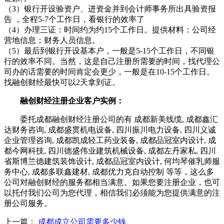
（3）银行开设验资户、进资金并到会计师事务所出具验资报
告 ，全程5-7个工作日，看银行的效率了
（4）办理三证：时间约为约15个工作日。提供材料：公司经
营地信息；财务人员信息。
（5）最后到银行开设基本户，一般是5-15个工作日，不同银
行的效率不同。当然，这是自己注册所需要的时间，找代理公
司办的话需要的时间肯定会更少，一般是在10-15个工作日。
找融创财经最快可以2天拿到证。
融创财经注册企业客户实例：
委托成都融创财经注册公司的有 成都新美线缆, 成都鑫汇
达财务咨询, 成都盛贯机电设备, 四川振川电力设备, 四川义诚
企业管理咨询, 成都凯成轻工药业装备, 成都品冠室内设计, 成
都今网科技, 四川德盛伟业建筑机械设备, 成都左丹家私, 四川
省斯博兰德建筑装饰设计, 成都品冠室内设计, 何均琴催乳师服
务中心, 成都多联鑫建材, 成都优力克自动控制 等等，这么多
公司对融创财经的服务都相当满意。如果您要注册企业，也可
以托付我们公司为您代理，相信我们必须能为您提供满意的注
册公司服务。
上一篇：
成都成立公司需要多少钱