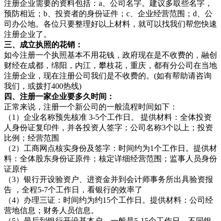
注册企业需要的资料包括：a、公司名字。建议多取些名字，
预防相近；b、投资者的身份证件；c、企业经营范围；d、公
司办公地。各位只要整理好以上材料，就可以找我们帮您快速
注册企业了。
三、成立执照的花销：
如今注册一个执照基本不用花钱，政府现在是不收费的，融创
财经在成都，绵阳，内江，攀枝花，重庆，都有分公司在当地
注册企业，现在注册公司我们是不收费的。(如有帮助请咨询
我们，或拨打400热线)
四、注册一家企业要多久时间：
正常来说，注册一个新公司的一般流程时间如下：
（1）企业名称预先核准 3-5个工作日。 提供材料：全体投资
人身份证复印件，并各投资人签字；公司名称3个以上；投资
比例；经营范围
（2）工商网点核实身份及签字：时间约为1个工作日。提供材
料：全体股东身份证原件；核定详细经营范围；监事人员身份
证原件
（3）银行开设验资户、进资金并到会计师事务所出具验资报
告 ，全程5-7个工作日，看银行的效率了
（4）办理三证：时间约为约15个工作日。提供材料：公司经
营地信息；财务人员信息。
（5）最后到银行开设基本户，一般是5-15个工作日，不同银