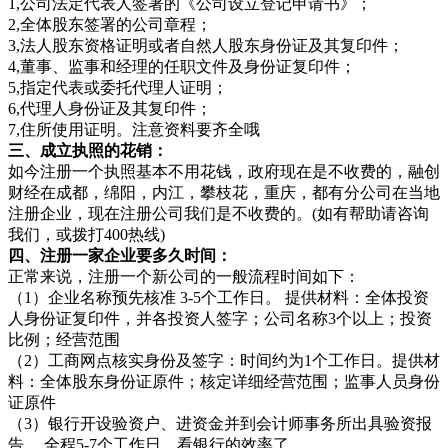
1,公司法定代表人签署的《公司设立登记申请书》；
2,全体股东签署的公司章程；
3,法人股东资格证明或者自然人股东身份证及其复印件；
4,董事、监事和经理的任职文件及身份证复印件；
5,指定代表或委托代理人证明；
6,代理人身份证及其复印件；
7,住所使用证明。注意资料要齐全哦
三、成立执照的花销：
如今注册一个执照基本不用花钱，政府现在是不收费的，融创
财经在成都，绵阳，内江，攀枝花，重庆，都有分公司在当地
注册企业，现在注册公司我们是不收费的。(如有帮助请咨询
我们，或拨打400热线)
四、注册一家企业要多久时间：
正常来说，注册一个新公司的一般流程时间如下：
（1）企业名称预先核准 3-5个工作日。 提供材料：全体投资
人身份证复印件，并各投资人签字；公司名称3个以上；投资
比例；经营范围
（2）工商网点核实身份及签字：时间约为1个工作日。提供材
料：全体股东身份证原件；核定详细经营范围；监事人员身份
证原件
（3）银行开设验资户、进资金并到会计师事务所出具验资报
告 ，全程5-7个工作日，看银行的效率了