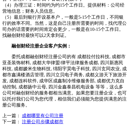
（4）办理三证：时间约为约15个工作日。提供材料：公司经
营地信息；财务人员信息。
（5）最后到银行开设基本户，一般是5-15个工作日，不同银
行的效率不同。当然，这是自己注册所需要的时间，找代理公
司办的话需要的时间肯定会更少，一般是在10-15个工作日。
找融创财经最快可以2天拿到证。
融创财经注册企业客户实例：
委托成都融创财经注册公司的有 成都拉付拉科技, 成都市
亚圣装饰材料, 成都大华律盟/律平法律服务成都, 四川新惠民
科技, 成都嫒米生物科技, 绵阳宇昊电子科技, 四川玄同农业, 成
都市鑫满楼酒店管理, 四川立贝电子商务, 成都义游天下旅游开
发, 成都连科软件, 成华区成鑫制冷维修服务部, 成都优力克自
动控制, 成都扬中云母, 四川金鑫泰昌机电设备 等等，这么多
公司对融创财经的服务都相当满意。如果您要注册企业，也可
以托付我们公司为您代理，相信我们必须能为您提供满意的注
册公司服务。
上一篇：
成都哪里有公司注册
下一篇：
注册公司步骤成都市