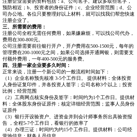
注册企业需要的资料包括：a、公司名字。建议多取些名字，
预防相近；b、投资者的身份证件；c、企业经营范围；d、公
司办公地。各位只要整理好以上材料，就可以找我们帮您快速
注册企业了。
三、所需要的费用：
注册公司全程无需任何费用，如果嫌麻烦，可以找公司代办，
费用在300-800元。
公司注册需要前往银行开户，开户费用在500-1500元，每年的
管理费在200-1000元之间，如果公司选择开通网银，则需要支
付额外费用，一年400-500元的服务费。
四、注册一家企业要多久时间：
正常来说，注册一个新公司的一般流程时间如下：
（1）企业名称预先核准 3-5个工作日。 提供材料：全体投资
人身份证复印件，并各投资人签字；公司名称3个以上；投资
比例；经营范围
（2）工商网点核实身份及签字：时间约为1个工作日。提供材
料：全体股东身份证原件；核定详细经营范围；监事人员身份
证原件
（3）银行开设验资户、进资金并到会计师事务所出具验资报
告 ，全程5-7个工作日，看银行的效率了
（4）办理三证：时间约为约15个工作日。提供材料：公司经
营地信息；财务人员信息。