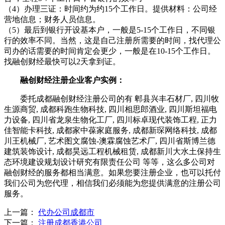
（4）办理三证：时间约为约15个工作日。提供材料：公司经
营地信息；财务人员信息。
（5）最后到银行开设基本户，一般是5-15个工作日，不同银
行的效率不同。当然，这是自己注册所需要的时间，找代理公
司办的话需要的时间肯定会更少，一般是在10-15个工作日。
找融创财经最快可以2天拿到证。
融创财经注册企业客户实例：
委托成都融创财经注册公司的有 郫县兴丰石材厂, 四川牧
生源商贸, 成都科跑生物科技, 四川相思郎酒业, 四川斯坦福电
力设备, 四川省龙泉生物化工厂, 四川标卓现代装饰工程, 正力
佳智能卡科技, 成都家中葆家庭服务, 成都新琛网络科技, 成都
川王机械厂, 艺术图文腐蚀-澳霖腐蚀艺术厂, 四川省斯博兰德
建筑装饰设计, 成都昊远工程机械租赁, 成都新川大水土保持生
态环境建设规划设计研究有限责任公司 等等，这么多公司对
融创财经的服务都相当满意。如果您要注册企业，也可以托付
我们公司为您代理，相信我们必须能为您提供满意的注册公司
服务。
上一篇：
代办公司成都市
下一篇：
注册成都香港公司