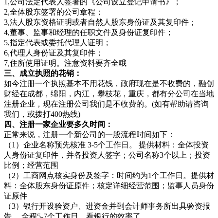
1,公司法定代表人签署的《公司设立登记申请书》；
2,全体股东签署的公司章程；
3,法人股东资格证明或者自然人股东身份证及其复印件；
4,董事、监事和经理的任职文件及身份证复印件；
5,指定代表或委托代理人证明；
6,代理人身份证及其复印件；
7,住所使用证明。注意资料要齐全哦
三、成立执照的花销：
如今注册一个执照基本不用花钱，政府现在是不收费的，融创
财经在成都，绵阳，内江，攀枝花，重庆，都有分公司在当地
注册企业，现在注册公司我们是不收费的。(如有帮助请咨询
我们，或拨打400热线)
四、注册一家企业要多久时间：
正常来说，注册一个新公司的一般流程时间如下：
（1）企业名称预先核准 3-5个工作日。 提供材料：全体投资
人身份证复印件，并各投资人签字；公司名称3个以上；投资
比例；经营范围
（2）工商网点核实身份及签字：时间约为1个工作日。提供材
料：全体股东身份证原件；核定详细经营范围；监事人员身份
证原件
（3）银行开设验资户、进资金并到会计师事务所出具验资报
告 ，全程5-7个工作日，看银行的效率了