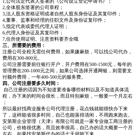
1,公司法定代表人签署的《公司设立登记申请书》；
2,全体股东签署的公司章程；
3,法人股东资格证明或者自然人股东身份证及其复印件；
4,董事、监事和经理的任职文件及身份证复印件；
5,指定代表或委托代理人证明；
6,代理人身份证及其复印件；
7,住所使用证明。注意资料要齐全哦
三、所需要的费用：
注册公司全程无需任何费用，如果嫌麻烦，可以找公司代办，
费用在300-800元。
公司注册需要前往银行开户，开户费用在500-1500元，每年的
管理费在200-1000元之间，如果公司选择开通网银，则需要支
付额外费用，一年400-500元的服务费。
四、公司注册要多久时间：
自己注册的话因为不知道要准备哪些材料以及不知道具体流
程，办下来的时间会很长，而且特别麻烦，一般要一个月左右
；
所以最好找商业服务公司代理注册，花点钱就能很快办下来
了，这样能省很多时间，自己也能落得清闲，不用跑来跑去。
安第斯企业管理（天津）有限公司就是一家专业做工商注册的
公司，价格很优惠，而且效率很高，自己办的话大概要一个月
左右，如果找安第斯代办的话七天就能下来。