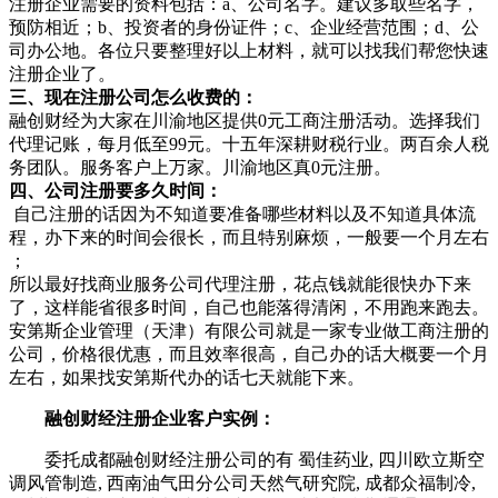
注册企业需要的资料包括：a、公司名字。建议多取些名字，
预防相近；b、投资者的身份证件；c、企业经营范围；d、公
司办公地。各位只要整理好以上材料，就可以找我们帮您快速
注册企业了。
三、现在注册公司怎么收费的：
融创财经为大家在川渝地区提供0元工商注册活动。选择我们
代理记账，每月低至99元。十五年深耕财税行业。两百余人税
务团队。服务客户上万家。川渝地区真0元注册。
四、公司注册要多久时间：
自己注册的话因为不知道要准备哪些材料以及不知道具体流
程，办下来的时间会很长，而且特别麻烦，一般要一个月左右
；
所以最好找商业服务公司代理注册，花点钱就能很快办下来
了，这样能省很多时间，自己也能落得清闲，不用跑来跑去。
安第斯企业管理（天津）有限公司就是一家专业做工商注册的
公司，价格很优惠，而且效率很高，自己办的话大概要一个月
左右，如果找安第斯代办的话七天就能下来。
融创财经注册企业客户实例：
委托成都融创财经注册公司的有 蜀佳药业, 四川欧立斯空
调风管制造, 西南油气田分公司天然气研究院, 成都众福制冷,