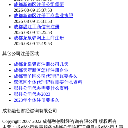
成都新都区注册公司需要
2026-08-09 15:37:53
成都新都区注册工商营业执照
2026-08-09 15:31:53
成都温江工商信息注册
2026-08-09 15:25:53
成都龙泉驿网上工商注册
2026-08-09 15:19:53
其它公司注册区域
成都龙泉驿市注册公司几天
成都天府新区怎样注册企业
成都青羊区公司代理记账要多久
双流区个体代理记账需要什么资料
郫县公司代办需要什么资料
郫县公司代办2023
2023年个体注册要多久
成都融创财经咨询有限公司
Copyright 2007-2022 成都融创财经咨询有限公司 版权所有
主营：成都公司税审服务/成都公司许可证项目/成都公司人事