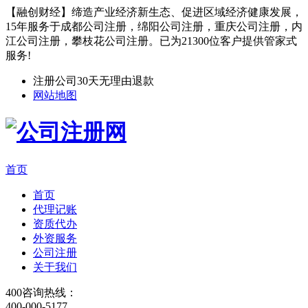
【融创财经】缔造产业经济新生态、促进区域经济健康发展，
15年服务于成都公司注册，绵阳公司注册，重庆公司注册，内
江公司注册，攀枝花公司注册。已为21300位客户提供管家式
服务!
注册公司30天无理由退款
网站地图
首页
首页
代理记账
资质代办
外资服务
公司注册
关于我们
400咨询热线：
400-000-5177