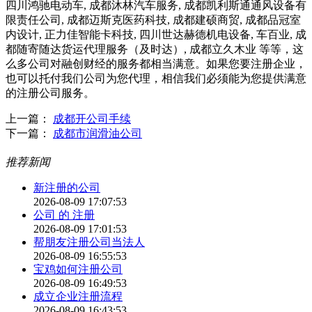
四川鸿驰电动车, 成都沐林汽车服务, 成都凯利斯通通风设备有
限责任公司, 成都迈斯克医药科技, 成都建硕商贸, 成都品冠室
内设计, 正力佳智能卡科技, 四川世达赫德机电设备, 车百业, 成
都随寄随达货运代理服务（及时达）, 成都立久木业 等等，这
么多公司对融创财经的服务都相当满意。如果您要注册企业，
也可以托付我们公司为您代理，相信我们必须能为您提供满意
的注册公司服务。
上一篇：
成都开公司手续
下一篇：
成都市润滑油公司
推荐新闻
新注册的公司
2026-08-09 17:07:53
公司 的 注册
2026-08-09 17:01:53
帮朋友注册公司当法人
2026-08-09 16:55:53
宝鸡如何注册公司
2026-08-09 16:49:53
成立企业注册流程
2026-08-09 16:43:53