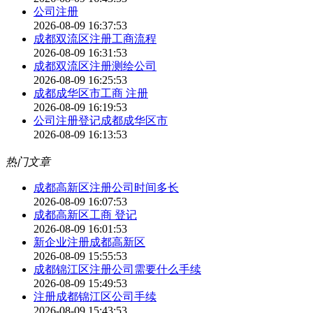
公司注册
2026-08-09 16:37:53
成都双流区注册工商流程
2026-08-09 16:31:53
成都双流区注册测绘公司
2026-08-09 16:25:53
成都成华区市工商 注册
2026-08-09 16:19:53
公司注册登记成都成华区市
2026-08-09 16:13:53
热门文章
成都高新区注册公司时间多长
2026-08-09 16:07:53
成都高新区工商 登记
2026-08-09 16:01:53
新企业注册成都高新区
2026-08-09 15:55:53
成都锦江区注册公司需要什么手续
2026-08-09 15:49:53
注册成都锦江区公司手续
2026-08-09 15:43:53