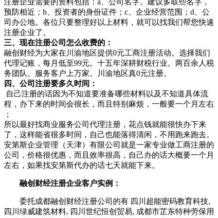
注册企业需要的资料包括：a、公司名字。建议多取些名字，
预防相近；b、投资者的身份证件；c、企业经营范围；d、公
司办公地。各位只要整理好以上材料，就可以找我们帮您快速
注册企业了。
三、现在注册公司怎么收费的：
融创财经为大家在川渝地区提供0元工商注册活动。选择我们
代理记账，每月低至99元。十五年深耕财税行业。两百余人税
务团队。服务客户上万家。川渝地区真0元注册。
四、公司注册要多久时间：
自己注册的话因为不知道要准备哪些材料以及不知道具体流
程，办下来的时间会很长，而且特别麻烦，一般要一个月左右
；
所以最好找商业服务公司代理注册，花点钱就能很快办下来
了，这样能省很多时间，自己也能落得清闲，不用跑来跑去。
安第斯企业管理（天津）有限公司就是一家专业做工商注册的
公司，价格很优惠，而且效率很高，自己办的话大概要一个月
左右，如果找安第斯代办的话七天就能下来。
融创财经注册企业客户实例：
委托成都融创财经注册公司的有 四川超能密码教育科技,
四川绿威建筑材料, 四川世纪恒创贸易, 成都市芷东特种劳保用