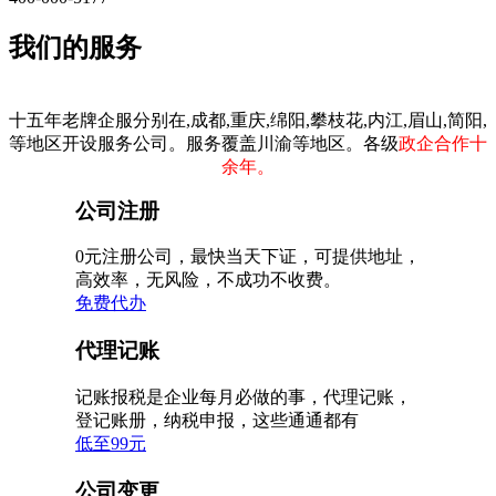
我们的服务
十五年老牌企服分别在,成都,重庆,绵阳,攀枝花,内江,眉山,简阳,
等地区开设服务公司。服务覆盖川渝等地区。各级
政企合作十
余年。
公司注册
0元注册公司，最快当天下证，可提供地址，
高效率，无风险，不成功不收费。
免费代办
代理记账
记账报税是企业每月必做的事，代理记账，
登记账册，纳税申报，这些通通都有
低至99元
公司变更