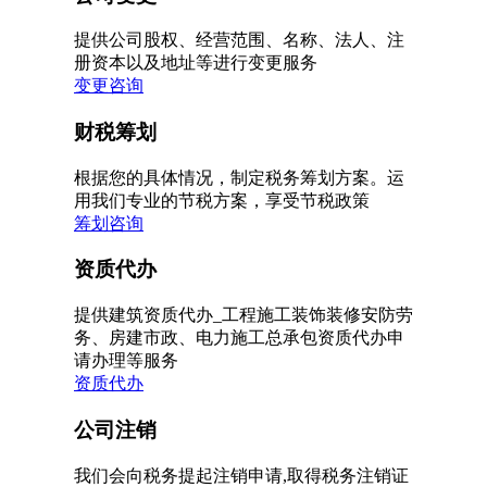
提供公司股权、经营范围、名称、法人、注
册资本以及地址等进行变更服务
变更咨询
财税筹划
根据您的具体情况，制定税务筹划方案。运
用我们专业的节税方案，享受节税政策
筹划咨询
资质代办
提供建筑资质代办_工程施工装饰装修安防劳
务、房建市政、电力施工总承包资质代办申
请办理等服务
资质代办
公司注销
我们会向税务提起注销申请,取得税务注销证