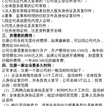
1,公司法定代表人签署的《公司设立登记申请书》；
2,全体股东签署的公司章程；
3,法人股东资格证明或者自然人股东身份证及其复印件；
4,董事、监事和经理的任职文件及身份证复印件；
5,指定代表或委托代理人证明；
6,代理人身份证及其复印件；
7,住所使用证明。注意资料要齐全哦
三、所需要的费用：
注册公司全程无需任何费用，如果嫌麻烦，可以找公司代办，
费用在300-800元。
公司注册需要前往银行开户，开户费用在500-1500元，每年的
管理费在200-1000元之间，如果公司选择开通网银，则需要支
付额外费用，一年400-500元的服务费。
四、注册一家企业要多久时间：
正常来说，注册一个新公司的一般流程时间如下：
（1）企业名称预先核准 3-5个工作日。 提供材料：全体投资
人身份证复印件，并各投资人签字；公司名称3个以上；投资
比例；经营范围
（2）工商网点核实身份及签字：时间约为1个工作日。提供材
料：全体股东身份证原件；核定详细经营范围；监事人员身份
证原件
（3）银行开设验资户、进资金并到会计师事务所出具验资报