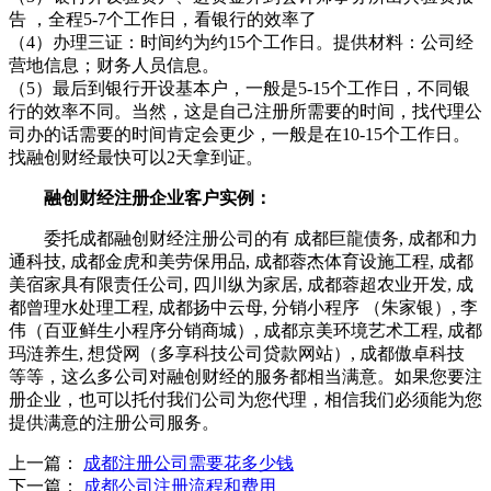
告 ，全程5-7个工作日，看银行的效率了
（4）办理三证：时间约为约15个工作日。提供材料：公司经
营地信息；财务人员信息。
（5）最后到银行开设基本户，一般是5-15个工作日，不同银
行的效率不同。当然，这是自己注册所需要的时间，找代理公
司办的话需要的时间肯定会更少，一般是在10-15个工作日。
找融创财经最快可以2天拿到证。
融创财经注册企业客户实例：
委托成都融创财经注册公司的有 成都巨龍债务, 成都和力
通科技, 成都金虎和美劳保用品, 成都蓉杰体育设施工程, 成都
美宿家具有限责任公司, 四川纵为家居, 成都蓉超农业开发, 成
都曾理水处理工程, 成都扬中云母, 分销小程序 （朱家银）, 李
伟（百亚鲜生小程序分销商城）, 成都京美环境艺术工程, 成都
玛涟养生, 想贷网（多享科技公司贷款网站）, 成都傲卓科技
等等，这么多公司对融创财经的服务都相当满意。如果您要注
册企业，也可以托付我们公司为您代理，相信我们必须能为您
提供满意的注册公司服务。
上一篇：
成都注册公司需要花多少钱
下一篇：
成都公司注册流程和费用