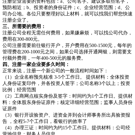
注册企业需要的资料包括：a、公司名字。建议多取些名字，
预防相近；b、投资者的身份证件；c、企业经营范围；d、公
司办公地。各位只要整理好以上材料，就可以找我们帮您快速
注册企业了。
三、所需要的费用：
注册公司全程无需任何费用，如果嫌麻烦，可以找公司代办，
费用在300-800元。
公司注册需要前往银行开户，开户费用在500-1500元，每年的
管理费在200-1000元之间，如果公司选择开通网银，则需要支
付额外费用，一年400-500元的服务费。
四、注册一家企业要多久时间：
正常来说，注册一个新公司的一般流程时间如下：
（1）企业名称预先核准 3-5个工作日。 提供材料：全体投资
人身份证复印件，并各投资人签字；公司名称3个以上；投资
比例；经营范围
（2）工商网点核实身份及签字：时间约为1个工作日。提供材
料：全体股东身份证原件；核定详细经营范围；监事人员身份
证原件
（3）银行开设验资户、进资金并到会计师事务所出具验资报
告 ，全程5-7个工作日，看银行的效率了
（4）办理三证：时间约为约15个工作日。提供材料：公司经
营地信息；财务人员信息。