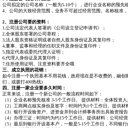
公司拟定的公司名称（一般为5-10个），进行企业名称的预
4、公司的大致经营范围，业务不可超过经营范围。名称核准
2、注册公司要的资料：
1,公司法定代表人签署的《公司设立登记申请书》；
2,全体股东签署的公司章程；
3,法人股东资格证明或者自然人股东身份证及其复印件；
4,董事、监事和经理的任职文件及身份证复印件；
5,指定代表或委托代理人证明；
6,代理人身份证及其复印件；
7,住所使用证明。注意资料要齐全哦
三、成立执照的花销：
如今注册一个执照基本不用花钱，政府现在是不收费的，融创
们，或拨打400热线)
四、注册一家企业要多久时间：
正常来说，注册一个新公司的一般流程时间如下：
（1）企业名称预先核准 3-5个工作日。 提供材料：全体投
（2）工商网点核实身份及签字：时间约为1个工作日。提供
（3）银行开设验资户、进资金并到会计师事务所出具验资报告 
（4）办理三证：时间约为约15个工作日。提供材料：公司经
（5）最后到银行开设基本户，一般是5-15个工作日，不同银