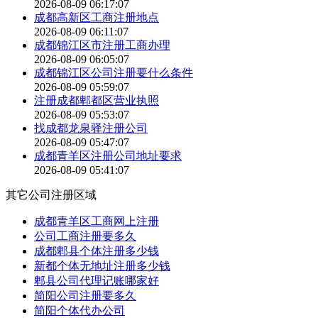
2026-08-09 06:17:07
成都高新区工商注册地点
2026-08-09 06:11:07
成都锦江区市注册工商办理
2026-08-09 06:05:07
成都锦江区公司注册要什么条件
2026-08-09 05:59:07
注册成都郫都区营业执照
2026-08-09 05:53:07
找成都龙泉驿注册公司
2026-08-09 05:47:07
成都青羊区注册公司地址要求
2026-08-09 05:41:07
其它公司注册区域
成都青羊区工商网上注册
公司工商注册要多久
成都郫县个体注册多少钱
新都个体无地址注册多少钱
郫县公司代理记账哪家好
简阳公司注册要多久
简阳个体代办公司