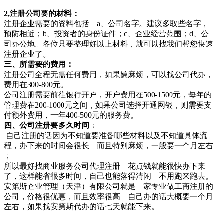
2,注册公司要的材料：
注册企业需要的资料包括：a、公司名字。建议多取些名字，
预防相近；b、投资者的身份证件；c、企业经营范围；d、公
司办公地。各位只要整理好以上材料，就可以找我们帮您快速
注册企业了。
三、所需要的费用：
注册公司全程无需任何费用，如果嫌麻烦，可以找公司代办，
费用在300-800元。
公司注册需要前往银行开户，开户费用在500-1500元，每年的
管理费在200-1000元之间，如果公司选择开通网银，则需要支
付额外费用，一年400-500元的服务费。
四、公司注册要多久时间：
自己注册的话因为不知道要准备哪些材料以及不知道具体流
程，办下来的时间会很长，而且特别麻烦，一般要一个月左右
；
所以最好找商业服务公司代理注册，花点钱就能很快办下来
了，这样能省很多时间，自己也能落得清闲，不用跑来跑去。
安第斯企业管理（天津）有限公司就是一家专业做工商注册的
公司，价格很优惠，而且效率很高，自己办的话大概要一个月
左右，如果找安第斯代办的话七天就能下来。