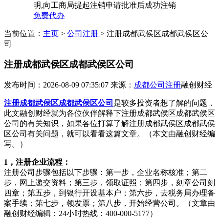
明,向工商局提起注销申请批准后成功注销
免费代办
当前位置：
主页
>
公司注册
> 注册成都武侯区成都武侯区公
司
注册成都武侯区成都武侯区公司
发布时间：2026-08-09 07:35:07
来源：
成都公司注册
融创财经
注册成都武侯区成都武侯区公司
是较多投资者想了解的问题，
此文融创财经就为各位伙伴解释下注册成都武侯区成都武侯区
公司的有关知识，如果各位打算了解注册成都武侯区成都武侯
区公司有关问题，就可以看看这篇文章。（本文由融创财经编
写。）
1，注册企业流程：
注册公司步骤包括以下步骤：第一步，企业名称核准；第二
步，网上递交资料；第三步，领取证照；第四步，刻章公司刻
四章；第五步，到银行开设基本户；第六步，去税务局办理备
案手续；第七步，领发票；第八步，开始经营公司。（文章由
融创财经编辑：24小时热线：400-000-5177）