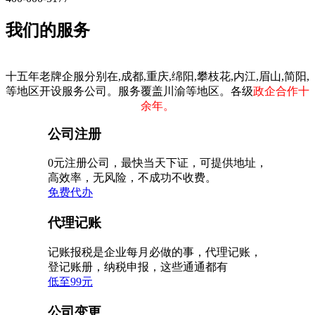
我们的服务
十五年老牌企服分别在,成都,重庆,绵阳,攀枝花,内江,眉山,简阳,
等地区开设服务公司。服务覆盖川渝等地区。各级
政企合作十
余年。
公司注册
0元注册公司，最快当天下证，可提供地址，
高效率，无风险，不成功不收费。
免费代办
代理记账
记账报税是企业每月必做的事，代理记账，
登记账册，纳税申报，这些通通都有
低至99元
公司变更