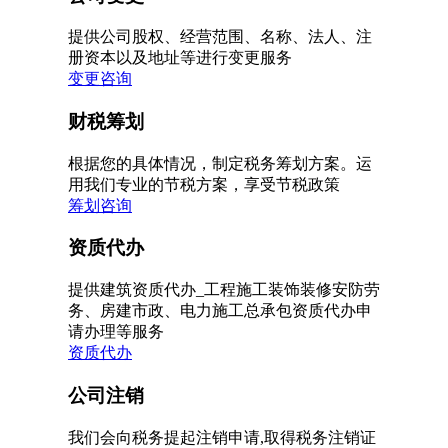
提供公司股权、经营范围、名称、法人、注
册资本以及地址等进行变更服务
变更咨询
财税筹划
根据您的具体情况，制定税务筹划方案。运
用我们专业的节税方案，享受节税政策
筹划咨询
资质代办
提供建筑资质代办_工程施工装饰装修安防劳
务、房建市政、电力施工总承包资质代办申
请办理等服务
资质代办
公司注销
我们会向税务提起注销申请,取得税务注销证