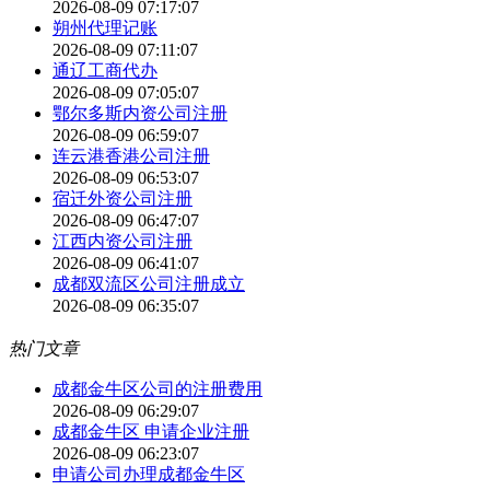
2026-08-09 07:17:07
朔州代理记账
2026-08-09 07:11:07
通辽工商代办
2026-08-09 07:05:07
鄂尔多斯内资公司注册
2026-08-09 06:59:07
连云港香港公司注册
2026-08-09 06:53:07
宿迁外资公司注册
2026-08-09 06:47:07
江西内资公司注册
2026-08-09 06:41:07
成都双流区公司注册成立
2026-08-09 06:35:07
热门文章
成都金牛区公司的注册费用
2026-08-09 06:29:07
成都金牛区 申请企业注册
2026-08-09 06:23:07
申请公司办理成都金牛区