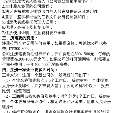
1,公司法定代表人签署的《公司设立登记申请书》；
2,全体股东签署的公司章程；
3,法人股东资格证明或者自然人股东身份证及其复印件；
4,董事、监事和经理的任职文件及身份证复印件；
5,指定代表或委托代理人证明；
6,代理人身份证及其复印件；
7,住所使用证明。注意资料要齐全哦
三、所需要的费用：
注册公司全程无需任何费用，如果嫌麻烦，可以找公司代办，
费用在300-800元。
公司注册需要前往银行开户，开户费用在500-1500元，每年的
管理费在200-1000元之间，如果公司选择开通网银，则需要支
付额外费用，一年400-500元的服务费。
四、注册一家企业要多久时间：
正常来说，注册一个新公司的一般流程时间如下：
（1）企业名称预先核准 3-5个工作日。 提供材料：全体投资
人身份证复印件，并各投资人签字；公司名称3个以上；投资
比例；经营范围
（2）工商网点核实身份及签字：时间约为1个工作日。提供材
料：全体股东身份证原件；核定详细经营范围；监事人员身份
证原件
（3）银行开设验资户、进资金并到会计师事务所出具验资报