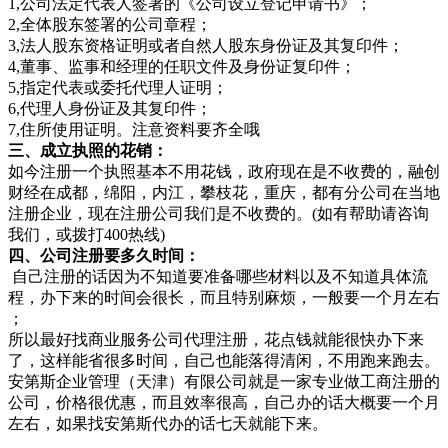
1,公司法定代表人签署的《公司设立登记申请书》；
2,全体股东签署的公司章程；
3,法人股东资格证明或者自然人股东身份证及其复印件；
4,董事、监事和经理的任职文件及身份证复印件；
5,指定代表或委托代理人证明；
6,代理人身份证及其复印件；
7,住所使用证明。注意资料要齐全哦
三、成立执照的花销：
如今注册一个执照基本不用花钱，政府现在是不收费的，融创
财经在成都，绵阳，内江，攀枝花，重庆，都有分公司在当地
注册企业，现在注册公司我们是不收费的。(如有帮助请咨询
我们，或拨打400热线)
四、公司注册要多久时间：
自己注册的话因为不知道要准备哪些材料以及不知道具体流
程，办下来的时间会很长，而且特别麻烦，一般要一个月左右
；
所以最好找商业服务公司代理注册，花点钱就能很快办下来
了，这样能省很多时间，自己也能落得清闲，不用跑来跑去。
安第斯企业管理（天津）有限公司就是一家专业做工商注册的
公司，价格很优惠，而且效率很高，自己办的话大概要一个月
左右，如果找安第斯代办的话七天就能下来。