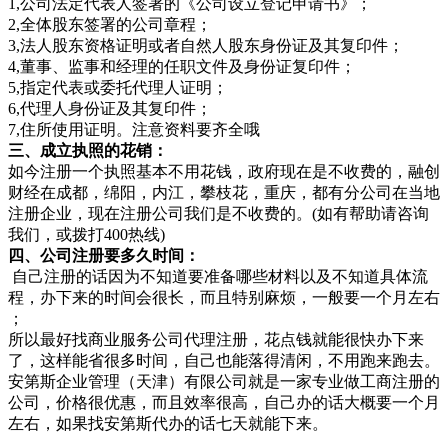
1,公司法定代表人签署的《公司设立登记申请书》；
2,全体股东签署的公司章程；
3,法人股东资格证明或者自然人股东身份证及其复印件；
4,董事、监事和经理的任职文件及身份证复印件；
5,指定代表或委托代理人证明；
6,代理人身份证及其复印件；
7,住所使用证明。注意资料要齐全哦
三、成立执照的花销：
如今注册一个执照基本不用花钱，政府现在是不收费的，融创
财经在成都，绵阳，内江，攀枝花，重庆，都有分公司在当地
注册企业，现在注册公司我们是不收费的。(如有帮助请咨询
我们，或拨打400热线)
四、公司注册要多久时间：
自己注册的话因为不知道要准备哪些材料以及不知道具体流
程，办下来的时间会很长，而且特别麻烦，一般要一个月左右
；
所以最好找商业服务公司代理注册，花点钱就能很快办下来
了，这样能省很多时间，自己也能落得清闲，不用跑来跑去。
安第斯企业管理（天津）有限公司就是一家专业做工商注册的
公司，价格很优惠，而且效率很高，自己办的话大概要一个月
左右，如果找安第斯代办的话七天就能下来。