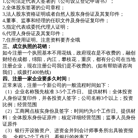
1,公司法定代表人签署的《公司设立登记申请书》；
2,全体股东签署的公司章程；
3,法人股东资格证明或者自然人股东身份证及其复印件；
4,董事、监事和经理的任职文件及身份证复印件；
5,指定代表或委托代理人证明；
6,代理人身份证及其复印件；
7,住所使用证明。注意资料要齐全哦
三、成立执照的花销：
如今注册一个执照基本不用花钱，政府现在是不收费的，融创
财经在成都，绵阳，内江，攀枝花，重庆，都有分公司在当地
注册企业，现在注册公司我们是不收费的。(如有帮助请咨询
我们，或拨打400热线)
四、注册一家企业要多久时间：
正常来说，注册一个新公司的一般流程时间如下：
（1）企业名称预先核准 3-5个工作日。 提供材料：全体投资
人身份证复印件，并各投资人签字；公司名称3个以上；投资
比例；经营范围
（2）工商网点核实身份及签字：时间约为1个工作日。提供材
料：全体股东身份证原件；核定详细经营范围；监事人员身份
证原件
（3）银行开设验资户、进资金并到会计师事务所出具验资报
告 ，全程5-7个工作日，看银行的效率了