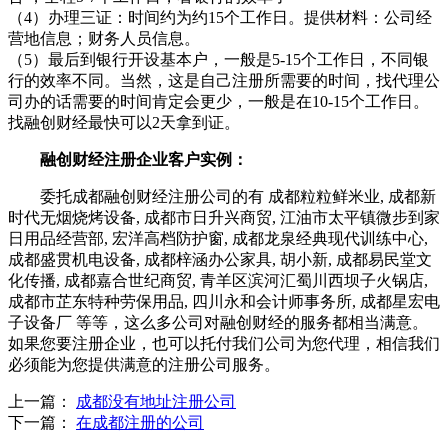
（4）办理三证：时间约为约15个工作日。提供材料：公司经
营地信息；财务人员信息。
（5）最后到银行开设基本户，一般是5-15个工作日，不同银
行的效率不同。当然，这是自己注册所需要的时间，找代理公
司办的话需要的时间肯定会更少，一般是在10-15个工作日。
找融创财经最快可以2天拿到证。
融创财经注册企业客户实例：
委托成都融创财经注册公司的有 成都粒粒鲜米业, 成都新
时代无烟烧烤设备, 成都市日升兴商贸, 江油市太平镇微步到家
日用品经营部, 宏洋高档防护窗, 成都龙泉经典现代训练中心,
成都盛贯机电设备, 成都梓涵办公家具, 胡小新, 成都易民堂文
化传播, 成都嘉合世纪商贸, 青羊区滨河汇蜀川西坝子火锅店,
成都市芷东特种劳保用品, 四川永和会计师事务所, 成都星宏电
子设备厂 等等，这么多公司对融创财经的服务都相当满意。
如果您要注册企业，也可以托付我们公司为您代理，相信我们
必须能为您提供满意的注册公司服务。
上一篇：
成都没有地址注册公司
下一篇：
在成都注册的公司