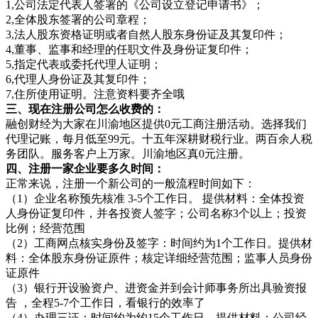
1,公司法定代表人签署的《公司设立登记申请书》；
2,全体股东签署的公司章程；
3,法人股东资格证明或者自然人股东身份证及其复印件；
4,董事、监事和经理的任职文件及身份证复印件；
5,指定代表或委托代理人证明；
6,代理人身份证及其复印件；
7,住所使用证明。注意资料要齐全哦
三、现在注册公司怎么收费的：
融创财经为大家在川渝地区提供0元工商注册活动。选择我们
代理记账，每月低至99元。十五年深耕财税行业。两百余人税
务团队。服务客户上万家。川渝地区真0元注册。
四、注册一家企业要多久时间：
正常来说，注册一个新公司的一般流程时间如下：
（1）企业名称预先核准 3-5个工作日。 提供材料：全体投资
人身份证复印件，并各投资人签字；公司名称3个以上；投资
比例；经营范围
（2）工商网点核实身份及签字：时间约为1个工作日。提供材
料：全体股东身份证原件；核定详细经营范围；监事人员身份
证原件
（3）银行开设验资户、进资金并到会计师事务所出具验资报
告 ，全程5-7个工作日，看银行的效率了
（4）办理三证：时间约为约15个工作日。提供材料：公司经