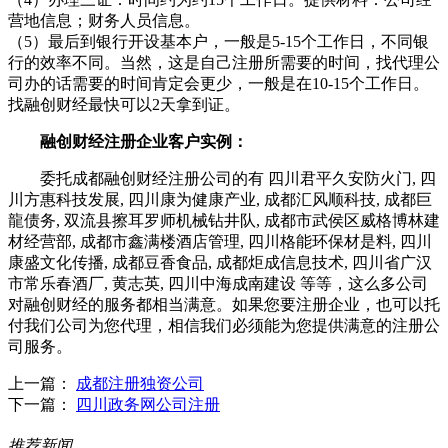
营地信息；财务人员信息。
（5）最后到银行开设基本户，一般是5-15个工作日，不同银
行的效率不同。当然，这是自己注册所需要的时间，找代理公
司办的话需要的时间肯定会更少，一般是在10-15个工作日。
找融创财经最快可以2天拿到证。
融创财经注册企业客户实例：
委托成都融创财经注册公司的有 四川君平久安防火门, 四
川方惠科技发展, 四川康为健康产业, 成都汇风顺科技, 成都巨
龍债务, 双流县擦耳罗师机械钻井队, 成都市武侯区威格博林建
材经营部, 成都市鑫满楼酒店管理, 四川格能环保材是料, 四川
康盛文化传播, 成都豆香食品, 成都炬成信息技术, 四川省广汉
市常乐春酒厂, 黄志英, 四川中海成南建设 等等，这么多公司
对融创财经的服务都相当满意。如果您要注册企业，也可以托
付我们公司为您代理，相信我们必须能为您提供满意的注册公
司服务。
上一篇：
成都注册独资公司
下一篇：
四川政务网公司注册
推荐新闻