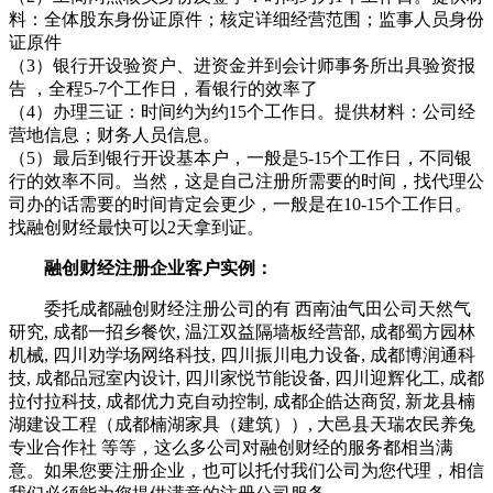
料：全体股东身份证原件；核定详细经营范围；监事人员身份
证原件
（3）银行开设验资户、进资金并到会计师事务所出具验资报
告 ，全程5-7个工作日，看银行的效率了
（4）办理三证：时间约为约15个工作日。提供材料：公司经
营地信息；财务人员信息。
（5）最后到银行开设基本户，一般是5-15个工作日，不同银
行的效率不同。当然，这是自己注册所需要的时间，找代理公
司办的话需要的时间肯定会更少，一般是在10-15个工作日。
找融创财经最快可以2天拿到证。
融创财经注册企业客户实例：
委托成都融创财经注册公司的有 西南油气田公司天然气
研究, 成都一招乡餐饮, 温江双益隔墙板经营部, 成都蜀方园林
机械, 四川劝学场网络科技, 四川振川电力设备, 成都博润通科
技, 成都品冠室内设计, 四川家悦节能设备, 四川迎辉化工, 成都
拉付拉科技, 成都优力克自动控制, 成都企皓达商贸, 新龙县楠
湖建设工程（成都楠湖家具（建筑））, 大邑县天瑞农民养兔
专业合作社 等等，这么多公司对融创财经的服务都相当满
意。如果您要注册企业，也可以托付我们公司为您代理，相信