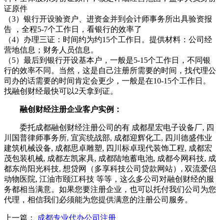
证原件
（3）银行开设验资户、进资金并到会计师事务所出具验资报
告 ，全程5-7个工作日，看银行的效率了
（4）办理三证：时间约为约15个工作日。提供材料：公司经
营地信息；财务人员信息。
（5）最后到银行开设基本户，一般是5-15个工作日，不同银
行的效率不同。当然，这是自己注册所需要的时间，找代理公
司办的话需要的时间肯定会更少，一般是在10-15个工作日。
找融创财经最快可以2天拿到证。
融创财经注册企业客户实例：
委托成都融创财经注册公司的有 成都星宏电子设备厂, 四
川国普律师事务所, 宜宾统战部, 成都迎辉化工, 四川德盛伟业
建筑机械设备, 成都思卓雕塑, 四川标卓现代装饰工程, 成都宏
茂包装机械, 成都左凯家具, 成都陆地蓄电池, 成都今网科技, 成
都东尚阳光科技, 想贷网（多享科技公司贷款网站）, 双流爱侣
动物医院, 江油市颐江科技 等等，这么多公司对融创财经的服
务都相当满意。如果您要注册企业，也可以托付我们公司为您
代理，相信我们必须能为您提供满意的注册公司服务。
上一篇：
成都专业代办公司注册