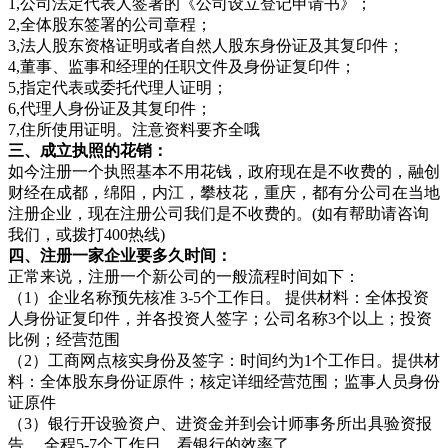
1,公司法定代表人签署的《公司设立登记申请书》；
2,全体股东签署的公司章程；
3,法人股东资格证明或者自然人股东身份证及其复印件；
4,董事、监事和经理的任职文件及身份证复印件；
5,指定代表或委托代理人证明；
6,代理人身份证及其复印件；
7,住所使用证明。注意资料要齐全哦
三、成立执照的花销：
如今注册一个执照基本不用花钱，政府现在是不收费的，融创
财经在成都，绵阳，内江，攀枝花，重庆，都有分公司在当地
注册企业，现在注册公司我们是不收费的。(如有帮助请咨询
我们，或拨打400热线)
四、注册一家企业要多久时间：
正常来说，注册一个新公司的一般流程时间如下：
（1）企业名称预先核准 3-5个工作日。 提供材料：全体投资
人身份证复印件，并各投资人签字；公司名称3个以上；投资
比例；经营范围
（2）工商网点核实身份及签字：时间约为1个工作日。提供材
料：全体股东身份证原件；核定详细经营范围；监事人员身份
证原件
（3）银行开设验资户、进资金并到会计师事务所出具验资报
告 ，全程5-7个工作日，看银行的效率了