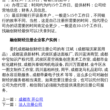
（4）办理三证：时间约为约15个工作日。提供材料：公司经
营地信息；财务人员信息。
（5）最后到银行开设基本户，一般是5-15个工作日，不同银
行的效率不同。当然，这是自己注册所需要的时间，找代理公
司办的话需要的时间肯定会更少，一般是在10-15个工作日。
找融创财经最快可以2天拿到证。
融创财经注册企业客户实例：
委托成都融创财经注册公司的有 汪斌（成都瑞沃家居用
品）, 成都蓝鼎新材料, 武侯区盛达面板厂, 四川蓝涛商贸, 成都
中玺知识产权代理, 武侯区星空画集创意美术工作室, 成都市金
虹化建科技, 成都兴泰锦鸿机电设备, 四川万置建材, 金牛区永
一图文制作工作室, 四川嘉柏科技, 周平, 成都龙马礼品彩印, 成
都永容后勤服务., 成都帝豪电子技术 等等，这么多公司对融创
财经的服务都相当满意。如果您要注册企业，也可以托付我们
公司为您代理，相信我们必须能为您提供满意的注册公司服
务。
上一篇：
成都市 开公司
下一篇：
法人注册公司