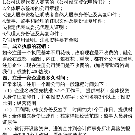
1,公司法定代表人签署的《公司设立登记申请书》；
2,全体股东签署的公司章程；
3,法人股东资格证明或者自然人股东身份证及其复印件；
4,董事、监事和经理的任职文件及身份证复印件；
5,指定代表或委托代理人证明；
6,代理人身份证及其复印件；
7,住所使用证明。注意资料要齐全哦
三、成立执照的花销：
如今注册一个执照基本不用花钱，政府现在是不收费的，融创
财经在成都，绵阳，内江，攀枝花，重庆，都有分公司在当地
注册企业，现在注册公司我们是不收费的。(如有帮助请咨询
我们，或拨打400热线)
四、注册一家企业要多久时间：
正常来说，注册一个新公司的一般流程时间如下：
（1）企业名称预先核准 3-5个工作日。 提供材料：全体投资
人身份证复印件，并各投资人签字；公司名称3个以上；投资
比例；经营范围
（2）工商网点核实身份及签字：时间约为1个工作日。提供材
料：全体股东身份证原件；核定详细经营范围；监事人员身份
证原件
（3）银行开设验资户、进资金并到会计师事务所出具验资报
告 ，全程5-7个工作日，看银行的效率了